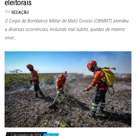
eleitorais
Por
REDAÇÃO
O Corpo de Bombeiros Militar de Mato Grosso (CBMMT) atendeu
a diversas ocorrências, incluindo mal súbito, quedas de mesmo
nível…
7 de outubro de 2024