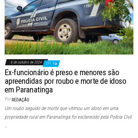
6 de outubro de 2024
Off
Ex-funcionário é preso e menores são
apreendidas por roubo e morte de idoso
em Paranatinga
Por
REDAÇÃO
Um roubo seguido de morte que vitimou um idoso em uma
propriedade rural em Paranatinga foi esclarecido pela Polícia Civil.
…