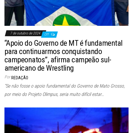
7 de outubro de 2024
Off
“Apoio do Governo de MT é fundamental
para continuarmos conquistando
campeonatos”, afirma campeão sul-
americano de Wrestling
Por
REDAÇÃO
“Se não fosse o apoio fundamental do Governo de Mato Grosso,
por meio do Projeto Olimpus, seria muito difícil estar…