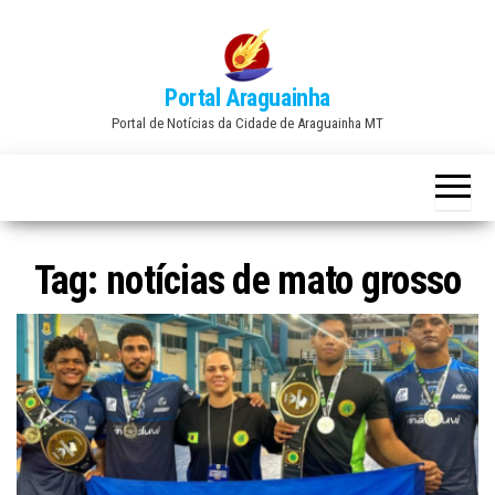
Skip
to
the
Portal Araguainha
content
Portal de Notícias da Cidade de Araguainha MT
Tag:
notícias de mato grosso