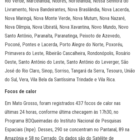
Rio Verde, Marcelândia, Nobres, Nortelândia, Nossa Senhora do
Livramento, Nova Bandeirantes, Nova Brasilândia, Nova Lacerda,
Nova Maringá, Nova Monte Verde, Nova Mutum, Nova Nazaré,
Nova Olímpia, Nova Ubiratã, Nova Xavantina, Novo Mundo, Novo
Santo Antônio, Paranaíta, Paranatinga, Peixoto de Azevedo,
Poconé, Pontes e Lacerda, Porto Alegre do Norte, Poxoréu,
Primavera do Leste, Ribeirão Cascalheira, Rondonópolis, Rosário
Oeste, Santo Antônio do Leste, Santo Antônio do Leverger, São
José do Rio Claro, Sinop, Sorriso, Tangará da Serra, Tesouro, União
do Sul, Vera, Vila Bela da Santíssima Trindade e Vila Rica.
Focos de calor
Em Mato Grosso, foram registrados 437 focos de calor nas
últimas 24 horas, conforme última checagem às 17h30, no
Programa BDQueimadas do Instituto Nacional de Pesquisas
Espaciais (Inpe). Desses, 290 se concentram no Pantanal, 89 na
Amazônia e 58 no Cerrado. Os dados são do Satélite de