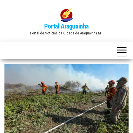
Skip
to
the
Portal Araguainha
content
Portal de Notícias da Cidade de Araguainha MT