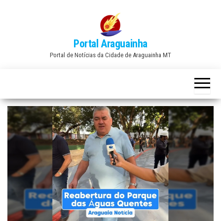
Skip
to
the
Portal Araguainha
content
Portal de Notícias da Cidade de Araguainha MT