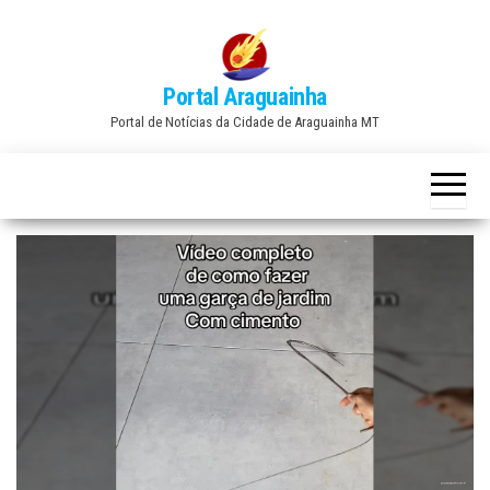
Skip
to
the
Portal Araguainha
content
Portal de Notícias da Cidade de Araguainha MT