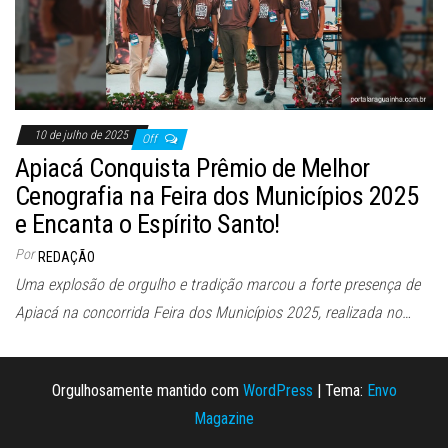
10 de julho de 2025
Off
Apiacá Conquista Prêmio de Melhor
Cenografia na Feira dos Municípios 2025
e Encanta o Espírito Santo!
Por
REDAÇÃO
Uma explosão de orgulho e tradição marcou a forte presença de
Apiacá na concorrida Feira dos Municípios 2025, realizada no…
Orgulhosamente mantido com
WordPress
|
Tema:
Envo
Magazine