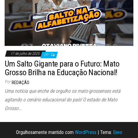
17 de julho de 2025
Off
Um Salto Gigante para o Futuro: Mato
Grosso Brilha na Educação Nacional!
Por
REDAÇÃO
Uma notícia que enche de orgulho os mato-grossenses está
agitando o cenário educacional do país! O estado de Mato
Grosso…
Orgulhosamente mantido com
WordPress
|
Tema:
Envo