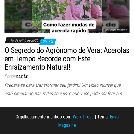
10 de julho de 2025
Off
O Segredo do Agrônomo de Vera: Acerolas
em Tempo Recorde com Este
Enraizamento Natural!
Por
REDAÇÃO
Prepare-se para transformar seu jardim! Um vídeo incrível que
está circulando nas redes sociais, e que você pode conferir em…
Orgulhosamente mantido com
WordPress
|
Tema:
Envo
Magazine