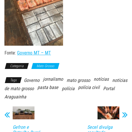
Fonte:
Governo MT – MT
Categoria
Mato Grosso
jornalismo
notícias
Governo
mato grosso
notícias
Tags
pasta base
polícia civil
de mato grosso
polícia
Portal
Araguainha
Gefron e
Secel divulga