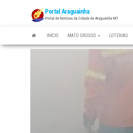
Skip
Portal Araguainha
to
Portal de Notícias da Cidade de Araguainha MT
the
content
INÍCIO
MATO GROSSO
LOTERIAS