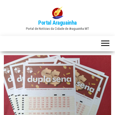
Skip
to
the
Portal Araguainha
content
Portal de Notícias da Cidade de Araguainha MT