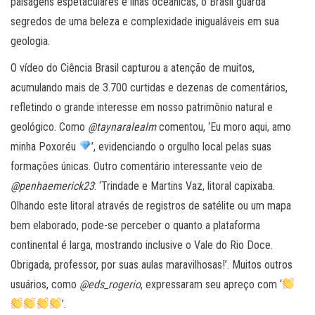
paisagens espetaculares e ilhas oceânicas, o Brasil guarda
segredos de uma beleza e complexidade inigualáveis em sua
geologia.
O vídeo do Ciência Brasil capturou a atenção de muitos,
acumulando mais de 3.700 curtidas e dezenas de comentários,
refletindo o grande interesse em nosso patrimônio natural e
geológico. Como
@taynaralealm
comentou, ‘Eu moro aqui, amo
minha Poxoréu
’, evidenciando o orgulho local pelas suas
formações únicas. Outro comentário interessante veio de
@penhaemerick23
: ‘Trindade e Martins Vaz, litoral capixaba.
Olhando este litoral através de registros de satélite ou um mapa
bem elaborado, pode-se perceber o quanto a plataforma
continental é larga, mostrando inclusive o Vale do Rio Doce.
Obrigada, professor, por suas aulas maravilhosas!’. Muitos outros
usuários, como
@eds_rogerio
, expressaram seu apreço com ‘
’.