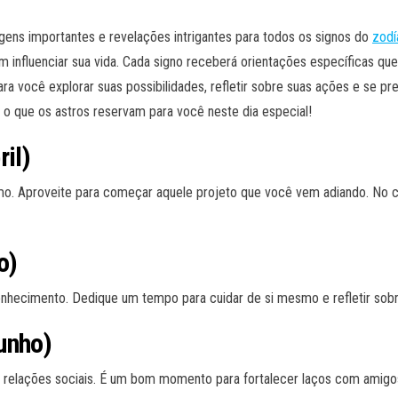
ens importantes e revelações intrigantes para todos os signos do
zodí
influenciar sua vida. Cada signo receberá orientações específicas qu
para você explorar suas possibilidades, refletir sobre suas ações e se p
 o que os astros reservam para você neste dia especial!
il)
smo. Aproveite para começar aquele projeto que você vem adiando. No
o)
nhecimento. Dedique um tempo para cuidar de si mesmo e refletir sobre 
unho)
relações sociais. É um bom momento para fortalecer laços com amigos e