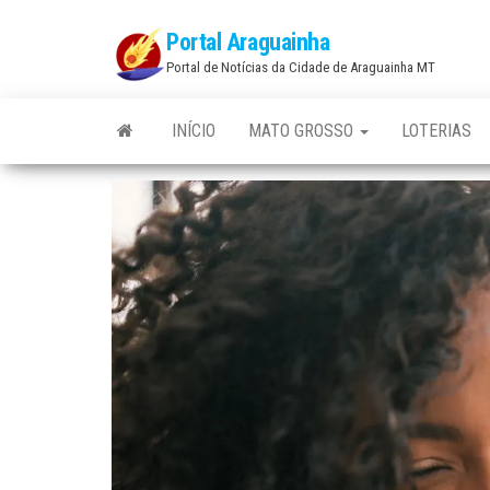
Skip
Portal Araguainha
to
Portal de Notícias da Cidade de Araguainha MT
the
content
INÍCIO
MATO GROSSO
LOTERIAS