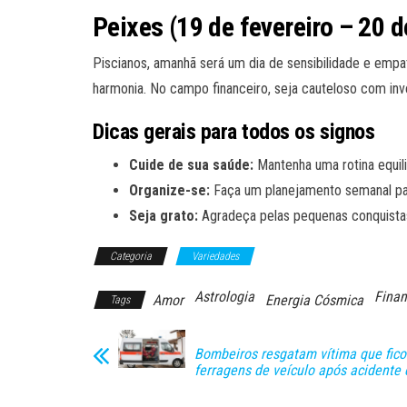
Peixes (19 de fevereiro – 20 
Piscianos, amanhã será um dia de sensibilidade e empati
harmonia. No campo financeiro, seja cauteloso com inv
Dicas gerais para todos os signos
Cuide de sua saúde:
Mantenha uma rotina equili
Organize-se:
Faça um planejamento semanal par
Seja grato:
Agradeça pelas pequenas conquistas
Categoria
Variedades
Astrologia
Fina
Amor
Energia Cósmica
Tags
Bombeiros resgatam vítima que fic
ferragens de veículo após acidente