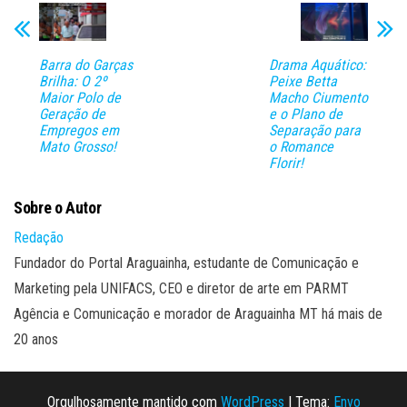
Barra do Garças
Drama Aquático:
Brilha: O 2º
Peixe Betta
Maior Polo de
Macho Ciumento
Geração de
e o Plano de
Empregos em
Separação para
Mato Grosso!
o Romance
Florir!
Sobre o Autor
Redação
Fundador do Portal Araguainha, estudante de Comunicação e
Marketing pela UNIFACS, CEO e diretor de arte em PARMT
Agência e Comunicação e morador de Araguainha MT há mais de
20 anos
Orgulhosamente mantido com
WordPress
|
Tema:
Envo