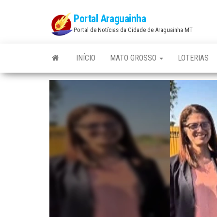
Skip
Portal Araguainha
to
Portal de Notícias da Cidade de Araguainha MT
the
content
INÍCIO
MATO GROSSO
LOTERIAS