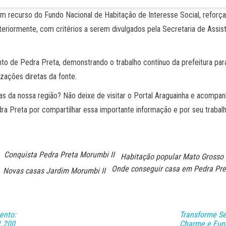
 é um recurso do Fundo Nacional de Habitação de Interesse Social, refo
steriormente, com critérios a serem divulgados pela Secretaria de Assis
to de Pedra Preta, demonstrando o trabalho contínuo da prefeitura pa
zações diretas da fonte.
tas da nossa região? Não deixe de visitar o Portal Araguainha e acom
a Preta por compartilhar essa importante informação e por seu trabal
Conquista Pedra Preta Morumbi II
Habitação popular Mato Grosso
Onde conseguir casa em Pedra Pre
Novas casas Jardim Morumbi II
ento:
Transforme Se
1.200
Charme e Func