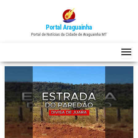
Skip
to
the
Portal Araguainha
content
Portal de Notícias da Cidade de Araguainha MT