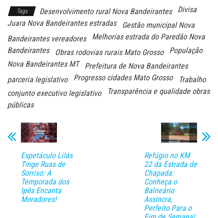
Divisa
Desenvolvimento rural Nova Bandeirantes
Tags
Juara Nova Bandeirantes estradas
Gestão municipal Nova
Melhorias estrada do Paredão Nova
Bandeirantes vereadores
Bandeirantes
População
Obras rodovias rurais Mato Grosso
Nova Bandeirantes MT
Prefeitura de Nova Bandeirantes
Progresso cidades Mato Grosso
parceria legislativo
Trabalho
Transparência e qualidade obras
conjunto executivo legislativo
públicas
Espetáculo Lilás
Refúgio no KM
Tinge Ruas de
22 da Estrada de
Sorriso: A
Chapada:
Temporada dos
Conheça o
Ipês Encanta
Balneário
Moradores!
Assincra,
Perfeito Para o
Fim de Semana!