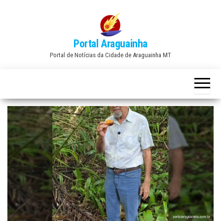
Skip
to
the
Portal Araguainha
content
Portal de Notícias da Cidade de Araguainha MT