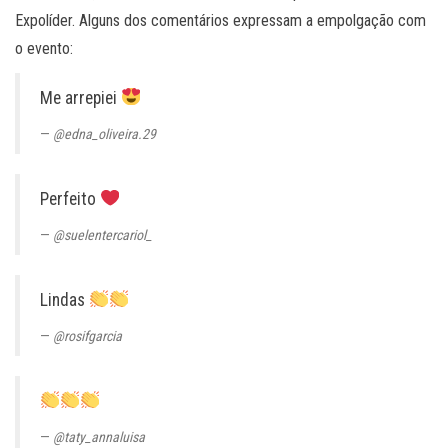
Expolíder. Alguns dos comentários expressam a empolgação com
o evento:
Me arrepiei
@edna_oliveira.29
Perfeito
@suelentercariol_
Lindas
@rosifgarcia
@taty_annaluisa