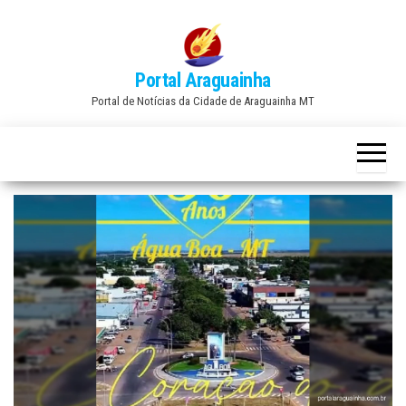
Skip
to
the
Portal Araguainha
content
Portal de Notícias da Cidade de Araguainha MT