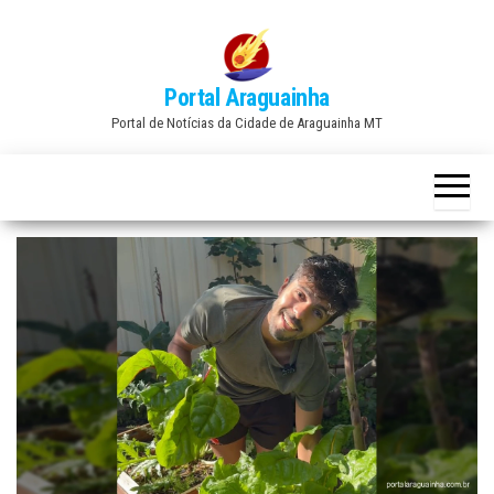
Skip
to
the
Portal Araguainha
content
Portal de Notícias da Cidade de Araguainha MT