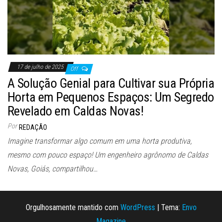
17 de julho de 2025
Off
A Solução Genial para Cultivar sua Própria
Horta em Pequenos Espaços: Um Segredo
Revelado em Caldas Novas!
Por
REDAÇÃO
Imagine transformar algo comum em uma horta produtiva,
mesmo com pouco espaço! Um engenheiro agrônomo de Caldas
Novas, Goiás, compartilhou…
Orgulhosamente mantido com
WordPress
|
Tema:
Envo
Magazine