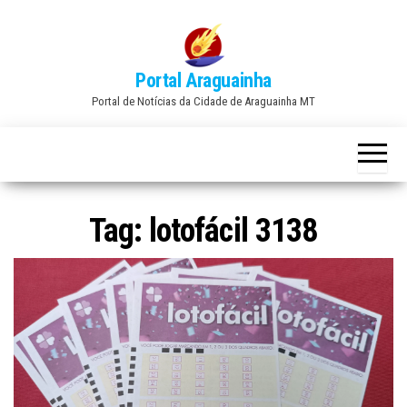
Skip
to
the
Portal Araguainha
content
Portal de Notícias da Cidade de Araguainha MT
Tag:
lotofácil 3138