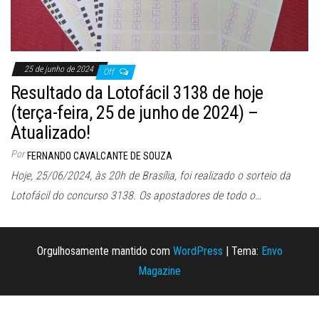
25 de junho de 2024
Off
Resultado da Lotofácil 3138 de hoje
(terça-feira, 25 de junho de 2024) –
Atualizado!
Por
FERNANDO CAVALCANTE DE SOUZA
Hoje, 25/06/2024, às 20h de Brasília, foi realizado o sorteio da
Lotofácil do concurso 3138. Os apostadores de todo o…
Orgulhosamente mantido com
WordPress
|
Tema:
Envo
Magazine