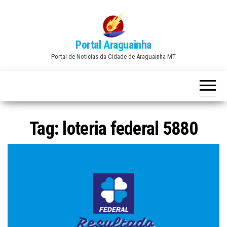
Skip
to
the
Portal Araguainha
content
Portal de Notícias da Cidade de Araguainha MT
Tag:
loteria federal 5880