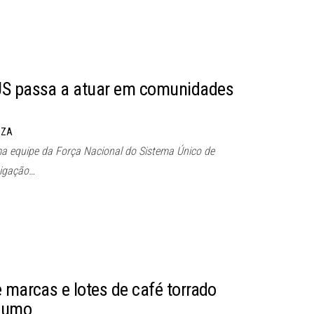
US passa a atuar em comunidades
UZA
ma equipe da Força Nacional do Sistema Único de
tigação…
e marcas e lotes de café torrado
nsumo