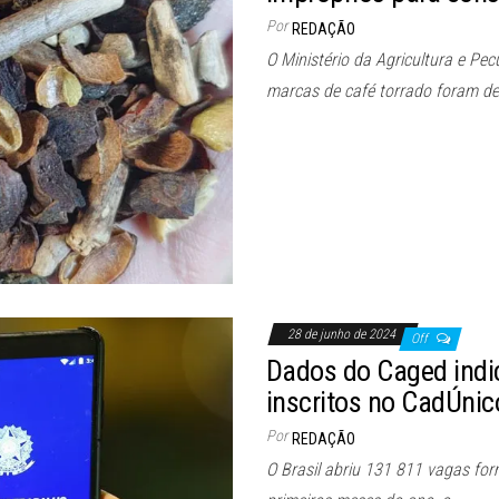
Por
REDAÇÃO
O Ministério da Agricultura e P
marcas de café torrado foram de
28 de junho de 2024
Off
Dados do Caged indi
inscritos no CadÚnic
Por
REDAÇÃO
O Brasil abriu 131 811 vagas fo