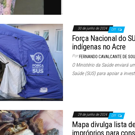
30 de junho de 2024
Off
Força Nacional do S
indígenas no Acre
Por
FERNANDO CAVALCANTE DE SO
O Ministério da Saúde enviará u
Saúde (SUS) para apoiar a inves
29 de junho de 2024
Off
Mapa divulga lista d
impróprios para co