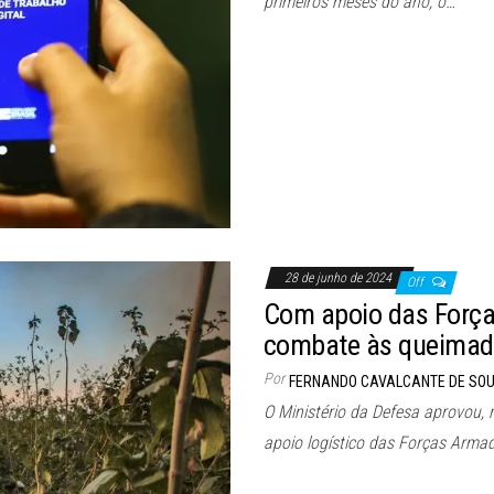
primeiros meses do ano, o…
28 de junho de 2024
Off
Com apoio das Força
combate às queimad
Por
FERNANDO CAVALCANTE DE SO
O Ministério da Defesa aprovou, n
apoio logístico das Forças Arma