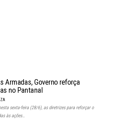
s Armadas, Governo reforça
as no Pantanal
UZA
esta sexta-feira (28/6), as diretrizes para reforçar o
das às ações…