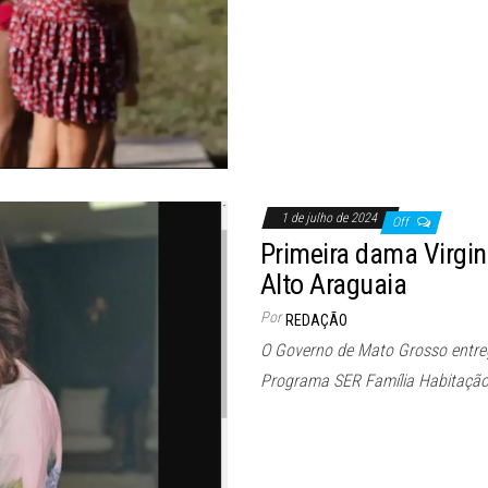
1 de julho de 2024
Off
Primeira dama Virgi
Alto Araguaia
Por
REDAÇÃO
O Governo de Mato Grosso entreg
Programa SER Família Habitação