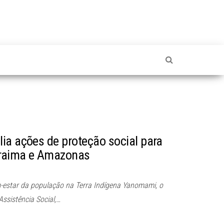
ia ações de proteção social para
raima e Amazonas
m-estar da população na Terra Indígena Yanomami, o
Assistência Social,…