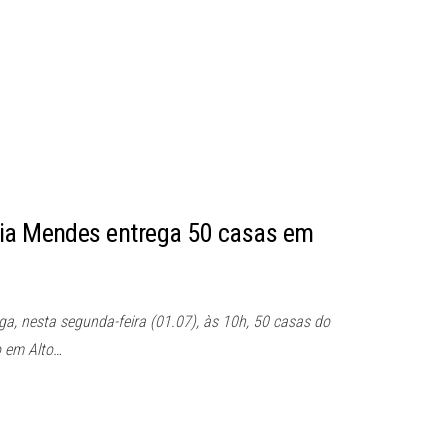
nia Mendes entrega 50 casas em
a, nesta segunda-feira (01.07), às 10h, 50 casas do
 em Alto…