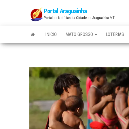
Skip
Portal Araguainha
to
Portal de Notícias da Cidade de Araguainha MT
the
content
INÍCIO
MATO GROSSO
LOTERIAS