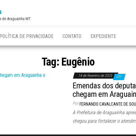
a
de de Araguainha MT
POLÍTICA DE PRIVACIDADE
CONTATO
EXPEDIENTE
Tag:
Eugênio
14 de fevereiro de 2025
Off
Emendas dos deputad
chegam em Araguainh
Por
FERNANDO CAVALCANTE DE SO
A Prefeitura de Araguainha apr
chegou para fortalecer o atendi