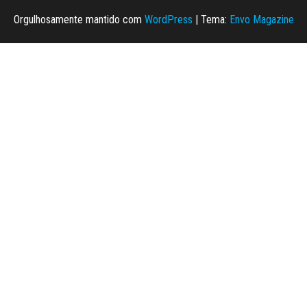
Orgulhosamente mantido com
WordPress
|
Tema:
Envo Magazine