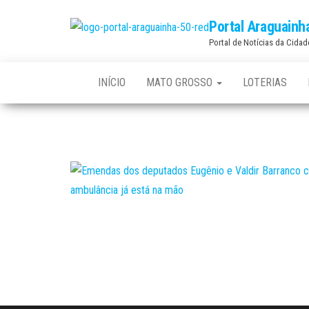
Skip
Portal Araguainh
to
Portal de Notícias da Cida
the
content
INÍCIO
MATO GROSSO
LOTERIAS