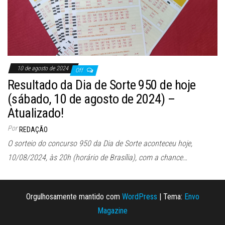
10 de agosto de 2024
Off
Resultado da Dia de Sorte 950 de hoje
(sábado, 10 de agosto de 2024) –
Atualizado!
Por
REDAÇÃO
O sorteio do concurso 950 da Dia de Sorte aconteceu hoje,
10/08/2024, às 20h (horário de Brasília), com a chance…
Orgulhosamente mantido com
WordPress
|
Tema:
Envo
Magazine