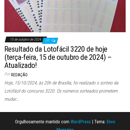
15 de outubro de 2024
Off
Resultado da Lotofácil 3220 de hoje
(terça-feira, 15 de outubro de 2024) –
Atualizado!
Por
REDAÇÃO
Hoje, 15/10/2024, às 20h de Brasília, foi realizado o sorteio da
Lotofácil do concurso 3220. Os números sorteados prometem
mudar…
Orgulhosamente mantido com
WordPress
|
Tema:
Envo
Magazine