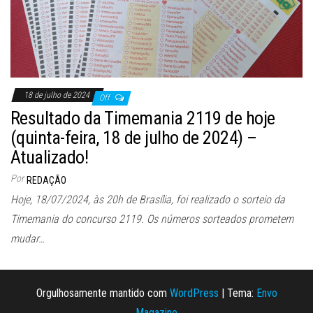
18 de julho de 2024
Off
Resultado da Timemania 2119 de hoje
(quinta-feira, 18 de julho de 2024) –
Atualizado!
Por
REDAÇÃO
Hoje, 18/07/2024, às 20h de Brasília, foi realizado o sorteio da
Timemania do concurso 2119. Os números sorteados prometem
mudar…
Orgulhosamente mantido com
WordPress
|
Tema:
Envo
Magazine