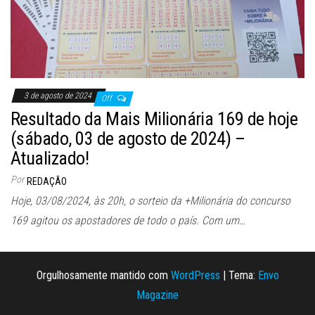
3 de agosto de 2024
Off
Resultado da Mais Milionária 169 de hoje
(sábado, 03 de agosto de 2024) –
Atualizado!
Por
REDAÇÃO
Hoje, 03/08/2024, às 20h, o sorteio da +Milionária do concurso
169 agitou os apostadores de todo o país. Com um…
Orgulhosamente mantido com
WordPress
|
Tema:
Envo
Magazine