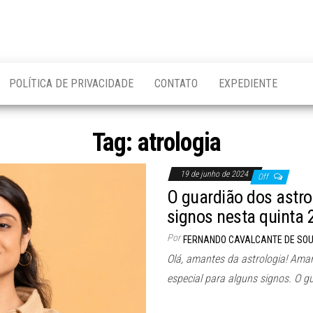
POLÍTICA DE PRIVACIDADE
CONTATO
EXPEDIENTE
Tag:
atrologia
19 de junho de 2024
Off
O guardião dos astro
signos nesta quinta 
Por
FERNANDO CAVALCANTE DE SO
Olá, amantes da astrologia! Aman
especial para alguns signos. O g