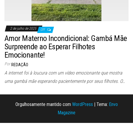
2 de julho de 2025
Off
Amor Materno Incondicional: Gambá Mãe
Surpreende ao Esperar Filhotes
Emocionante!
Por
REDAÇÃO
A internet foi à loucura com um vídeo emocionante que mostra
uma gambá mãe esperando pacientemente por seus filhotes. O…
Orgulhosamente mantido com
WordPress
|
Tema:
Envo
Magazine