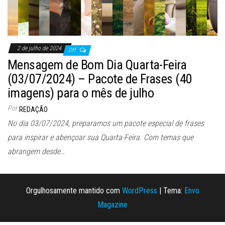
2 de julho de 2024
Off
Mensagem de Bom Dia Quarta-Feira
(03/07/2024) – Pacote de Frases (40
imagens) para o mês de julho
Por
REDAÇÃO
No dia 03/07/2024, preparamos um pacote especial de frases
para inspirar e abençoar sua Quarta-Feira. Com temas que
abrangem desde…
Orgulhosamente mantido com
WordPress
|
Tema:
Envo
Magazine