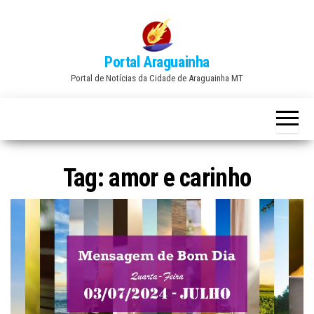
Skip
to
the
Portal Araguainha
content
Portal de Notícias da Cidade de Araguainha MT
Tag:
amor e carinho