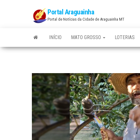
Skip
Portal Araguainha
to
Portal de Notícias da Cidade de Araguainha MT
the
content
INÍCIO
MATO GROSSO
LOTERIAS