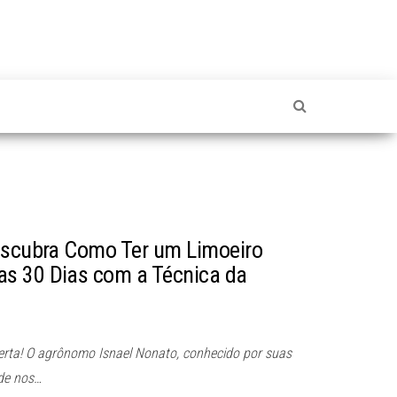
Descubra Como Ter um Limoeiro
s 30 Dias com a Técnica da
berta! O agrônomo Isnael Nonato, conhecido por suas
de nos…