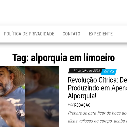
POLÍTICA DE PRIVACIDADE
CONTATO
EXPEDIENTE
Tag:
alporquia em limoeiro
11 de julho de 2025
Off
Revolução Cítrica: 
Produzindo em Apena
Alporquia!
Por
REDAÇÃO
Prepare-se para ficar de boca a
dicas valiosas no campo, acaba 