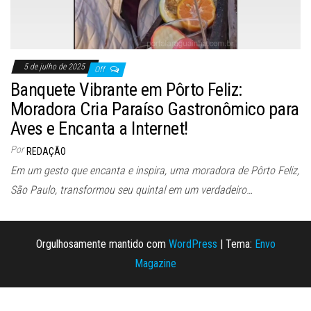
5 de julho de 2025
Off
Banquete Vibrante em Pôrto Feliz:
Moradora Cria Paraíso Gastronômico para
Aves e Encanta a Internet!
Por
REDAÇÃO
Em um gesto que encanta e inspira, uma moradora de Pôrto Feliz,
São Paulo, transformou seu quintal em um verdadeiro…
Orgulhosamente mantido com
WordPress
|
Tema:
Envo
Magazine