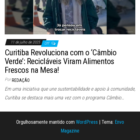
11 de julho de 2025
Off
Curitiba Revoluciona com o ‘Câmbio
Verde’: Recicláveis Viram Alimentos
Frescos na Mesa!
Por
REDAÇÃO
Em uma iniciativa que une sustentabilidade e apoio à comunidade,
Curitiba se destaca mais uma vez com o programa Câmbio…
Orgulhosamente mantido com
WordPress
|
Tema:
Envo
Magazine