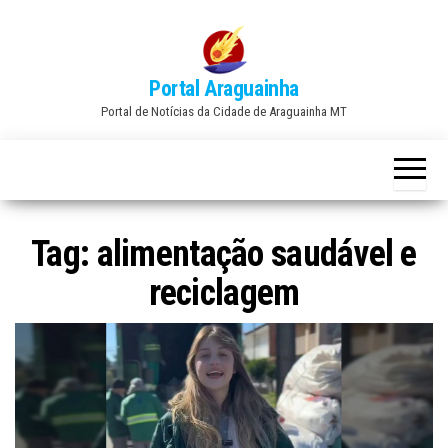
Skip
to
the
Portal Araguainha
content
Portal de Notícias da Cidade de Araguainha MT
Tag:
alimentação saudável e
reciclagem