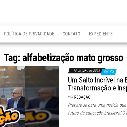
POLÍTICA DE PRIVACIDADE
CONTATO
EXPEDIENTE
Tag:
alfabetização mato grosso
18 de julho de 2025
Off
Um Salto Incrível na
Transformação e Insp
Por
REDAÇÃO
Prepare-se para uma notícia que
futuro da educação brasileira! O