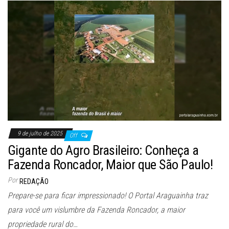
9 de julho de 2025
Off
Gigante do Agro Brasileiro: Conheça a
Fazenda Roncador, Maior que São Paulo!
Por
REDAÇÃO
Prepare-se para ficar impressionado! O Portal Araguainha traz
para você um vislumbre da Fazenda Roncador, a maior
propriedade rural do…