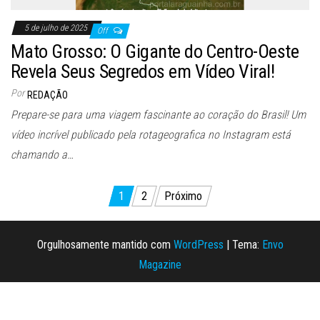
5 de julho de 2025
Off
Mato Grosso: O Gigante do Centro-Oeste
Revela Seus Segredos em Vídeo Viral!
Por
REDAÇÃO
Prepare-se para uma viagem fascinante ao coração do Brasil! Um
vídeo incrível publicado pela rotageografica no Instagram está
chamando a…
Paginação
1
2
Próximo
de
posts
Orgulhosamente mantido com
WordPress
|
Tema:
Envo
Magazine