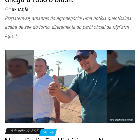
Por
REDAÇÃO
Preparem-se, amantes do agronegócio! Uma notícia quentíssima
acaba de sair do forno, diretamente do perfil oficial da MyFarm
Agro |…
8 de julho de 2025
Off