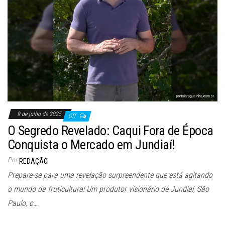
9 de julho de 2025
Off
O Segredo Revelado: Caqui Fora de Época
Conquista o Mercado em Jundiaí!
Por
REDAÇÃO
Prepare-se para uma revelação surpreendente que está agitando
o mundo da fruticultura! Um produtor visionário de Jundiaí, São
Paulo, o…