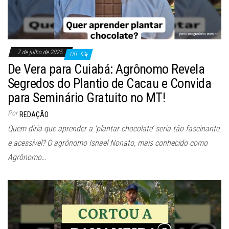
7 de julho de 2025
Off
De Vera para Cuiabá: Agrônomo Revela
Segredos do Plantio de Cacau e Convida
para Seminário Gratuito no MT!
Por
REDAÇÃO
Quem diria que aprender a ‘plantar chocolate’ seria tão fascinante
e acessível? O agrônomo Isnael Nonato, mais conhecido como
Agrônomo…