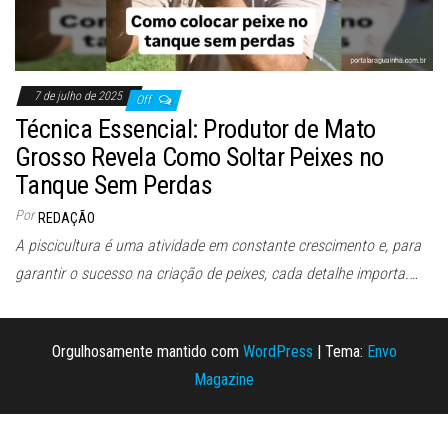
7 de julho de 2025
Off
Técnica Essencial: Produtor de Mato
Grosso Revela Como Soltar Peixes no
Tanque Sem Perdas
Por
REDAÇÃO
A piscicultura é uma atividade em constante crescimento e, para
garantir o sucesso na criação de peixes, cada detalhe importa.…
Orgulhosamente mantido com
WordPress
|
Tema:
Envo
Magazine