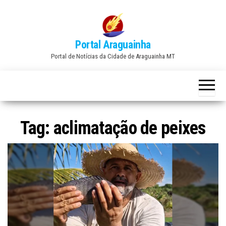
Skip
to
the
Portal Araguainha
content
Portal de Notícias da Cidade de Araguainha MT
Tag:
aclimatação de peixes