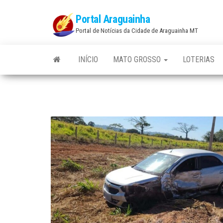
Skip
Portal Araguainha
to
Portal de Notícias da Cidade de Araguainha MT
the
content
INÍCIO
MATO GROSSO
LOTERIAS