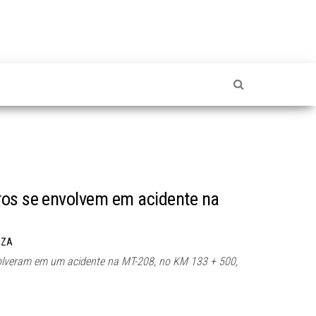
ros se envolvem em acidente na
UZA
lveram em um acidente na MT-208, no KM 133 + 500,