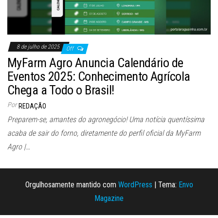
8 de julho de 2025
Off
MyFarm Agro Anuncia Calendário de
Eventos 2025: Conhecimento Agrícola
Chega a Todo o Brasil!
Por
REDAÇÃO
Preparem-se, amantes do agronegócio! Uma notícia quentíssima
acaba de sair do forno, diretamente do perfil oficial da MyFarm
Agro |…
Orgulhosamente mantido com
WordPress
|
Tema:
Envo
Magazine