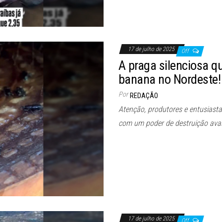
17 de julho de 2025
Off
A praga silenciosa q
banana no Nordeste!
Por
REDAÇÃO
Atenção, produtores e entusiasta
com um poder de destruição avas
17 de julho de 2025
Off