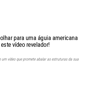
 olhar para uma águia americana
este vídeo revelador!
m um vídeo que promete abalar as estruturas da sua