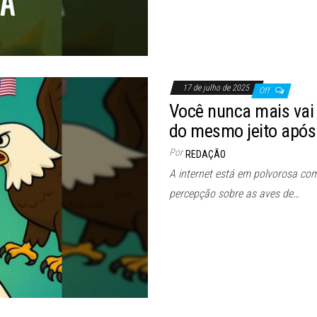
17 de julho de 2025
Off
Você nunca mais vai
do mesmo jeito após 
Por
REDAÇÃO
A internet está em polvorosa co
percepção sobre as aves de…