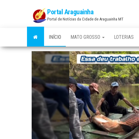
Skip
Portal Araguainha
to
Portal de Notícias da Cidade de Araguainha MT
the
content
INÍCIO
MATO GROSSO
LOTERIAS