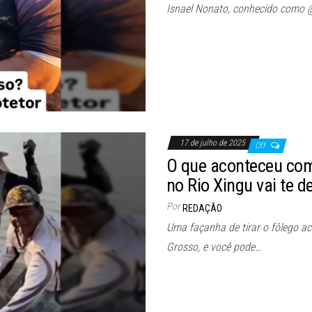
Isnael Nonato, conhecido como
17 de julho de 2025
Off
O que aconteceu com
no Rio Xingu vai te d
Por
REDAÇÃO
Uma façanha de tirar o fôlego a
Grosso, e você pode…