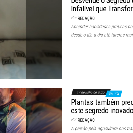
Desvende o Segredo
Infalível que Transf
Por
REDAÇÃO
Aprender habilidades práticas po
desde o dia a dia até tarefas m
17 de julho de 2025
Off
Plantas também preci
este segredo inovado
Por
REDAÇÃO
A paixão pela agricultura nos tr