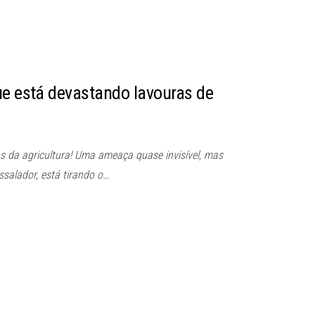
ue está devastando lavouras de
s da agricultura! Uma ameaça quase invisível, mas
salador, está tirando o…