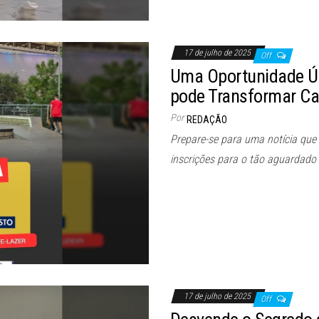
17 de julho de 2025
Off
Uma Oportunidade Ún
pode Transformar Car
Por
REDAÇÃO
Prepare-se para uma notícia que 
inscrições para o tão aguardado
17 de julho de 2025
Off