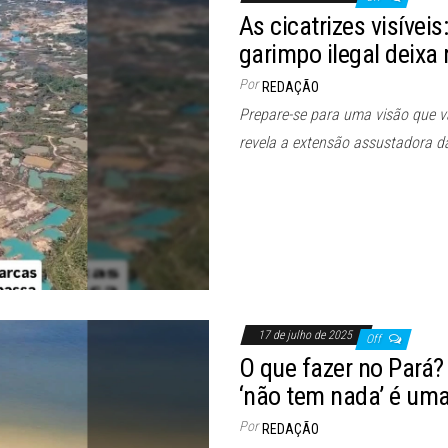
As cicatrizes visíveis
garimpo ilegal deixa 
Por
REDAÇÃO
Prepare-se para uma visão que v
revela a extensão assustadora 
17 de julho de 2025
Off
O que fazer no Pará?
‘não tem nada’ é uma
Por
REDAÇÃO