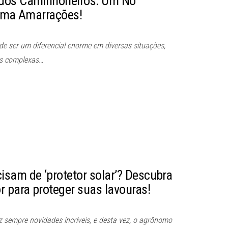
 dos Caminhoneiros: Um Nó
orma Amarrações!
de ser um diferencial enorme em diversas situações,
ais complexas…
sam de ‘protetor solar’? Descubra
r para proteger suas lavouras!
az sempre novidades incríveis, e desta vez, o agrônomo