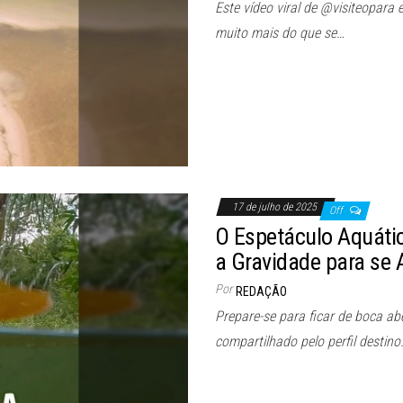
Este vídeo viral de @visiteopara
muito mais do que se…
17 de julho de 2025
Off
O Espetáculo Aquátic
a Gravidade para se 
Por
REDAÇÃO
Prepare-se para ficar de boca ab
compartilhado pelo perfil destin