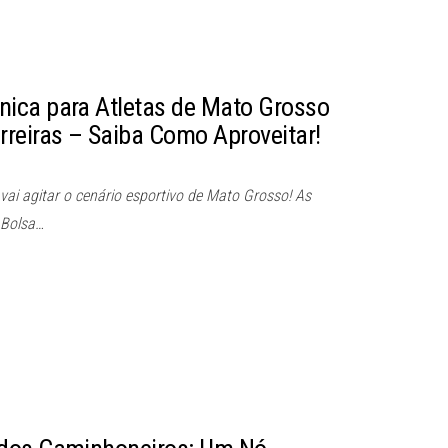
ica para Atletas de Mato Grosso
reiras – Saiba Como Aproveitar!
vai agitar o cenário esportivo de Mato Grosso! As
 Bolsa…