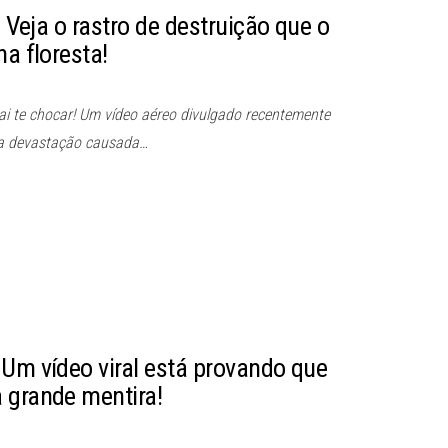
: Veja o rastro de destruição que o
na floresta!
ai te chocar! Um vídeo aéreo divulgado recentemente
da devastação causada…
 Um vídeo viral está provando que
 grande mentira!