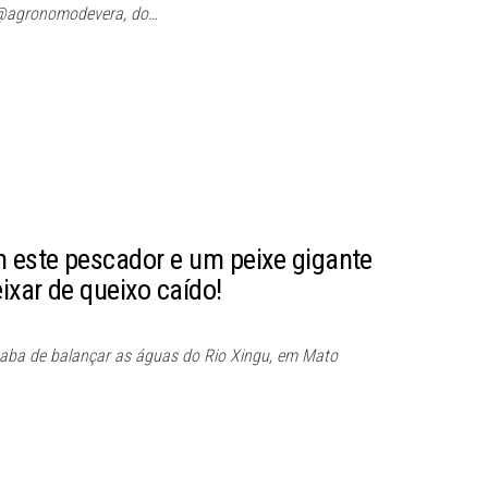
 @agronomodevera, do…
 este pescador e um peixe gigante
eixar de queixo caído!
caba de balançar as águas do Rio Xingu, em Mato