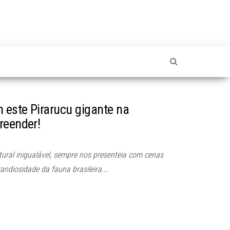
 este Pirarucu gigante na
reender!
ural inigualável, sempre nos presenteia com cenas
andiosidade da fauna brasileira.…