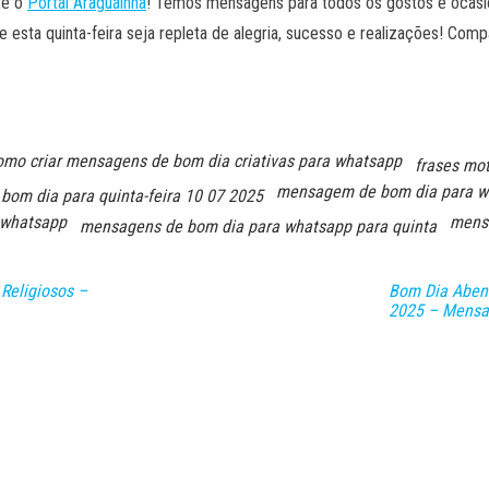
te o
Portal Araguainha
! Temos mensagens para todos os gostos e ocasiõ
e esta quinta-feira seja repleta de alegria, sucesso e realizações! Co
omo criar mensagens de bom dia criativas para whatsapp
frases mot
mensagem de bom dia para w
om dia para quinta-feira 10 07 2025
 whatsapp
mensa
mensagens de bom dia para whatsapp para quinta
Religiosos –
Bom Dia Abenç
2025 – Mensa