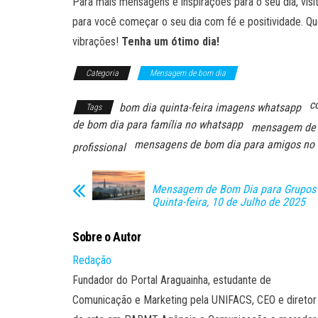
Para mais mensagens e inspirações para o seu dia, visi
para você começar o seu dia com fé e positividade. Qu
vibrações!
Tenha um ótimo dia!
Categoria
Mensagem de bom dia
c
bom dia quinta-feira imagens whatsapp
Tags
de bom dia para família no whatsapp
mensagem de b
mensagens de bom dia para amigos no
profissional
Mensagem de Bom Dia para Grupos 
Quinta-feira, 10 de Julho de 2025
Sobre o Autor
Redação
Fundador do Portal Araguainha, estudante de
Comunicação e Marketing pela UNIFACS, CEO e diretor