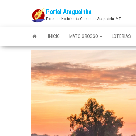
Skip
Portal Araguainha
to
Portal de Notícias da Cidade de Araguainha MT
the
content
INÍCIO
MATO GROSSO
LOTERIAS