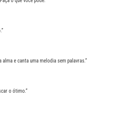
Faça o que você pode.”
.”
a alma e canta uma melodia sem palavras.”
car o ótimo.”