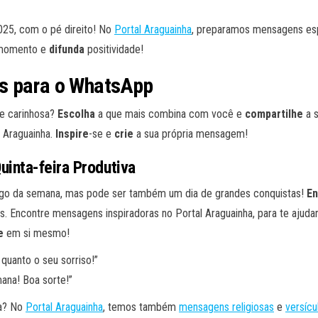
2025, com o pé direito! No
Portal Araguainha
, preparamos mensagens esp
momento e
difunda
positividade!
s para o WhatsApp
e carinhosa?
Escolha
a que mais combina com você e
compartilhe
a s
 Araguainha.
Inspire
-se e
crie
a sua própria mensagem!
inta-feira Produtiva
longo da semana, mas pode ser também um dia de grandes conquistas!
En
 Encontre mensagens inspiradoras no Portal Araguainha, para te ajudar 
e
em si mesmo!
 quanto o seu sorriso!”
ana! Boa sorte!”
ca? No
Portal Araguainha
, temos também
mensagens religiosas
e
versícu