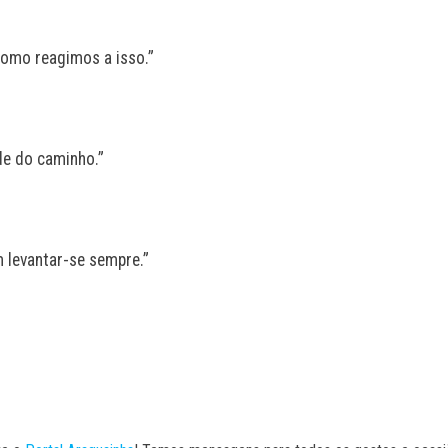
como reagimos a isso.”
de do caminho.”
m levantar-se sempre.”