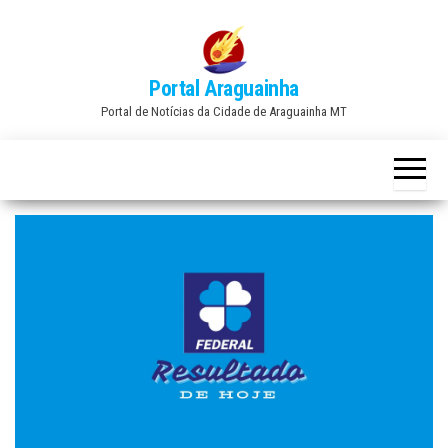
Skip
to
the
Portal Araguainha
content
Portal de Notícias da Cidade de Araguainha MT