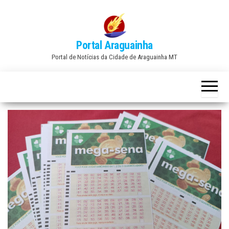
Skip
to
the
Portal Araguainha
content
Portal de Notícias da Cidade de Araguainha MT