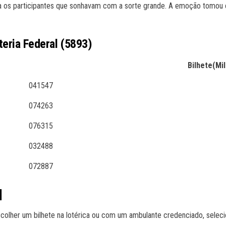
para os participantes que sonhavam com a sorte grande. A emoção tomou
teria Federal (5893)
Bilhete(Mil
041547
074263
076315
032488
072887
l
 escolher um bilhete na lotérica ou com um ambulante credenciado, sele