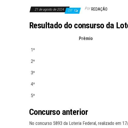
Por
REDAÇÃO
21 de agosto de 2024
Off
Resultado do consurso da Lot
Prêmio
1º
2º
3º
4º
5º
Concurso anterior
No concurso 5893 da Loteria Federal, realizado em 1