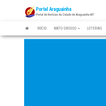
Skip
Portal Araguainha
to
Portal de Notícias da Cidade de Araguainha MT
the
content
INÍCIO
MATO GROSSO
LOTERIAS