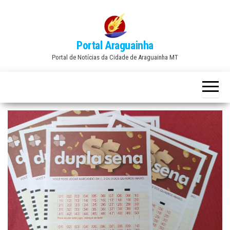
Skip
to
the
Portal Araguainha
content
Portal de Notícias da Cidade de Araguainha MT